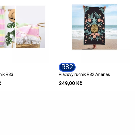
R82
ník R83
Plážový ručník R82 Ananas
č
249,00 Kč