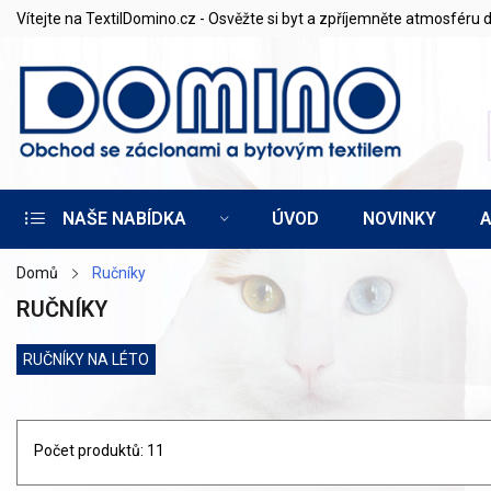
Vítejte na TextilDomino.cz - Osvěžte si byt a zpříjemněte atmosfér
NAŠE NABÍDKA
ÚVOD
NOVINKY
Domů
Ručníky
RUČNÍKY
RUČNÍKY NA LÉTO
Počet produktů: 11