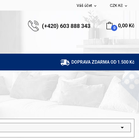
Váš účet
CZK Kč
expand_more
expand_more
(+420) 603 888 343
0,00 Kč
0
DOPRAVA ZDARMA OD 1.500 Kč
