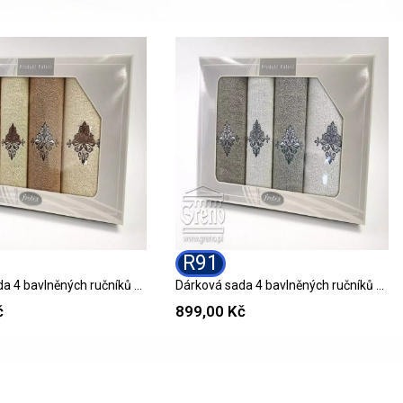
R91
Dárková sada 4 bavlněných ručníků R92 GIFT
Dárková sada 4 bavlněných ručníků R91 GIFT
č
899,00 Kč