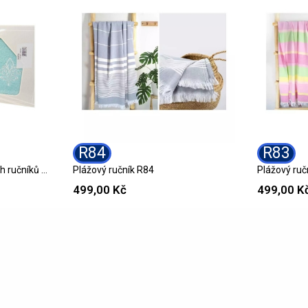
R84
R83
Dárková sada 4 bavlněných ručníků R87 GIFT
Plážový ručník R84
Plážový ruč
499,00 Kč
499,00 K